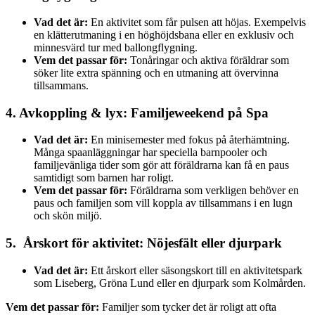
Vad det är:
En aktivitet som får pulsen att höjas. Exempelvis
en klätterutmaning i en höghöjdsbana eller en exklusiv och
minnesvärd tur med ballongflygning.
Vem det passar för:
Tonåringar och aktiva föräldrar som
söker lite extra spänning och en utmaning att övervinna
tillsammans.
4. Avkoppling & lyx: Familjeweekend på Spa
Vad det är:
En minisemester med fokus på återhämtning.
Många spaanläggningar har speciella barnpooler och
familjevänliga tider som gör att föräldrarna kan få en paus
samtidigt som barnen har roligt.
Vem det passar för:
Föräldrarna som verkligen behöver en
paus och familjen som vill koppla av tillsammans i en lugn
och skön miljö.
5. Årskort för aktivitet: Nöjesfält eller djurpark
Vad det är:
Ett årskort eller säsongskort till en aktivitetspark
som Liseberg, Gröna Lund eller en djurpark som Kolmården.
Vem det passar för:
Familjer som tycker det är roligt att ofta