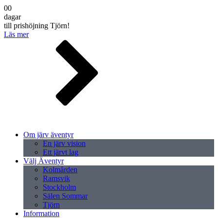
00
dagar
till prishöjning Tjörn!
Läs mer
Om järv äventyr
En järv vision
Ett järvt lag
Välj Äventyr
Kolmården
Ramsvik
Stockholm
Sälen Sommar
Tjörn
Information