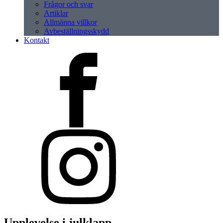
Frågor och svar
Artiklar
Allmänna villkor
Avbeställningsskydd
Kontakt
Upplevelse i julklapp