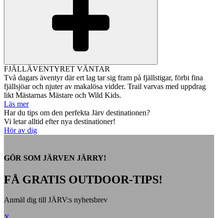
FJÄLLÄVENTYRET VÄNTAR
Två dagars äventyr där ert lag tar sig fram på fjällstigar, förbi fina
fjällsjöar och njuter av makalösa vidder. Trail varvas med uppdrag
likt Mästarnas Mästare och Wild Kids.
Läs mer
Har du tips om den perfekta Järv destinationen?
Vi letar alltid efter nya destinationer!
Hör av dig
GÖR SOM JÄRVEN JÄRRY!
FÅ GRATIS OUTDOOR-TIPS!
Anmäl dig till JÄRV:s nyhetsbrev
X