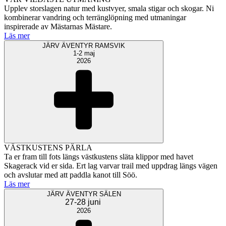
Upplev storslagen natur med kustvyer, smala stigar och skogar. Ni
kombinerar vandring och terränglöpning med utmaningar
inspirerade av Mästarnas Mästare.
Läs mer
JÄRV ÄVENTYR RAMSVIK
1-2 maj
2026
VÄSTKUSTENS PÄRLA
Ta er fram till fots längs västkustens släta klippor med havet
Skagerack vid er sida. Ert lag varvar trail med uppdrag längs vägen
och avslutar med att paddla kanot till Söö.
Läs mer
JÄRV ÄVENTYR SÄLEN
27-28 juni
2026