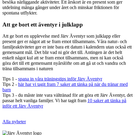
besöka närliggande aktiviteter. Ett årskort är en present som ger
utdelning många gånger under året och minskar friktionen för
spontana utflykter.
Att ge bort ett äventyr i julklapp
Att ge bort en upplevelse med Järv Äventyr som julklapp eller
present ger er något att se fram emot tillsammans. Våra natur- och
familjeaktiviteter ger er inte bara ett datum i kalendern utan också ett
gemensamt mål. Det blir vad ni gör det till. Antingen är det helt
enkelt något kul att se fram emot tillsammans, men ni kan också
göra det till ett gemensamt nyårslöfte om att gå ut och vandra och
träna tillsammans i naturen
Tips 1 -
spana in våra träningstips inför Järv Äventyr
Tips 2 -
här har vi tagit fram 7 saker att tänka på när du tränar med
barn
Tips 3 - du måste inte vara vältränad för att göra ett Järv Äventyr, det
passar helt vanliga familjer. Vi har tagit fram
10 saker att tänka på
inför ett Järv Äventyr
Alla nyheter