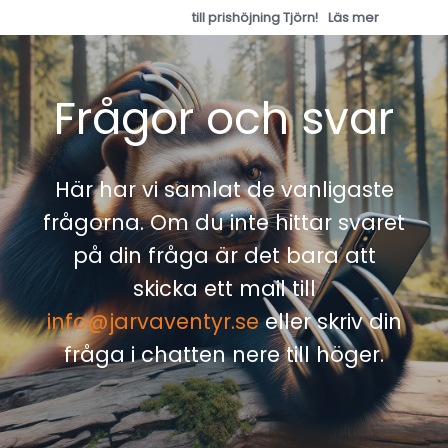
till prishöjning Tjörn!
Läs mer
Frågor och svar
Här har vi samlat de vanligaste
frågorna. Om du inte hittar svaret
på din fråga är det bara att
skicka ett mail till
info@jarvaventyr.se
eller skriv din
fråga i chatten nere till höger.