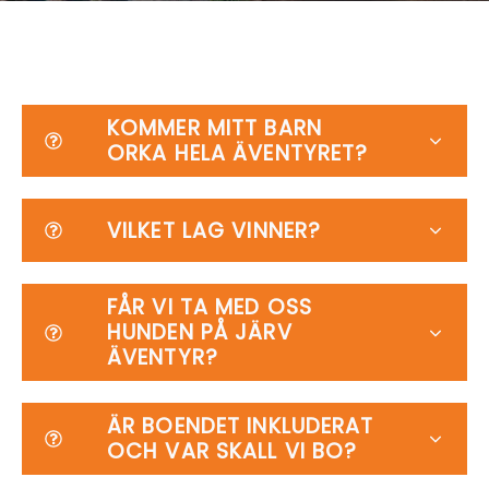
KOMMER MITT BARN
ORKA HELA ÄVENTYRET?
VILKET LAG VINNER?
FÅR VI TA MED OSS
HUNDEN PÅ JÄRV
ÄVENTYR?
ÄR BOENDET INKLUDERAT
OCH VAR SKALL VI BO?