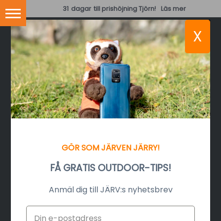
31
dagar
till prishöjning Tjörn!
Läs mer
X
TILLSAMMANS
MOT NYA
GÖR SOM JÄRVEN JÄRRY!
ÄVENTYR
FÅ GRATIS OUTDOOR-TIPS!
Anmäl dig till JÄRV:s nyhetsbrev
Kluriga lagutmaningar i naturen för
familjen eller kompisgänget