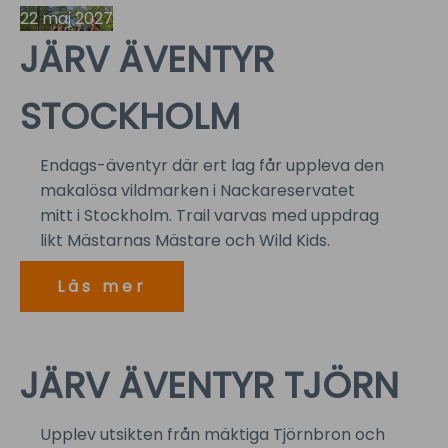
22 maj 2027
JÄRV ÄVENTYR
STOCKHOLM
Endags-äventyr där ert lag får uppleva den
makalösa vildmarken i Nackareservatet
mitt i Stockholm. Trail varvas med uppdrag
likt Mästarnas Mästare och Wild Kids.
Läs mer
3-4 Oktober 2026
JÄRV ÄVENTYR TJÖRN
Upplev utsikten från mäktiga Tjörnbron och