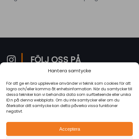
FÖLJ OSS PÅ
INSTAGRAM
Hantera samtycke
För att ge en bra upplevelse använder vi teknik som cookies för att
lagra och/eller komma åt enhetsinformation. När du samtycker till
dessa tekniker kan vi behandla data som surfbeteende eller unika
ID:n på denna webbplats. Om du inte samtycker eller om du
återkallar ditt samtycke kan detta påverka vissa funktioner
jarvaventyr
negativt.
Acceptera