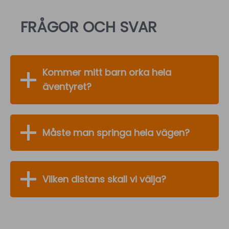
FRÅGOR OCH SVAR
Kommer mitt barn orka hela
äventyret?
Måste man springa hela vägen?
Vilken distans skall vi välja?