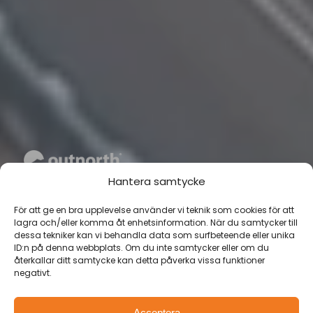
JÄRV ÄVENTYR TJÖRN
Hantera samtycke
3-4 Oktober 2026
För att ge en bra upplevelse använder vi teknik som cookies för att
lagra och/eller komma åt enhetsinformation. När du samtycker till
dessa tekniker kan vi behandla data som surfbeteende eller unika
Upplev utsikten från mäktiga Tjörnbron
ID:n på denna webbplats. Om du inte samtycker eller om du
återkallar ditt samtycke kan detta påverka vissa funktioner
och ta er fram på de tre små öarna
negativt.
som bron sträcker sig över. Ert lag
varvar trail på klippor och i skog, med
Acceptera