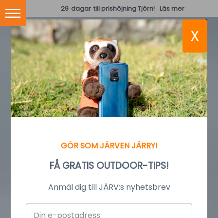
29
dagar
till prishöjning Tjörn!
Läs mer
X
GÖR SOM JÄRVEN JÄRRY!
FÅ GRATIS OUTDOOR-TIPS!
Anmäl dig till JÄRV:s nyhetsbrev