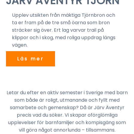
JÄRV ÄVENTYR TJÖRN
Upplev utsikten från mäktiga Tjörnbron och
ta er fram på de tre små öarna som bron
sträcker sig över. Ert lag varvar trail på
klippor och i skog, med roliga uppdrag längs
vägen.
Läs mer
Letar du efter en aktiv semester i Sverige med barn
som både är roligt, utmanande och fyllt med
samarbete och gemenskap? Då är Järv Äventyr
precis vad du söker. Vi skapar oförglömliga
upplevelser för barnfamiljer och kompisgäng som
vill göra något annorlunda – tillsammans.