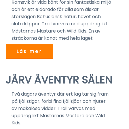
Ramsvik är vida känt för sin fantastiska miljö
och är ett eldorado för alla som älskar
storslagen Bohuslänsk natur, havet och
släta klippor. Trail varvas med uppdrag likt
Mästarnas Mästare och Wild Kids. En av
sträckorna är kanot med hela laget.
Läs mer
3-4 Juli 2027
JÄRV ÄVENTYR SÄLEN
Två dagars äventyr där ert lag tar sig fram
på fjällstigar, förbi fina fjällsjöar och njuter
av makalösa vidder. Trail varvas med
uppdrag likt Mästarnas Mästare och Wild
Kids.