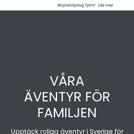
till prishöjning Tjörn!
Läs mer
VÅRA
ÄVENTYR FÖR
FAMILJEN
Upptäck roliga äventyr i Sverige för