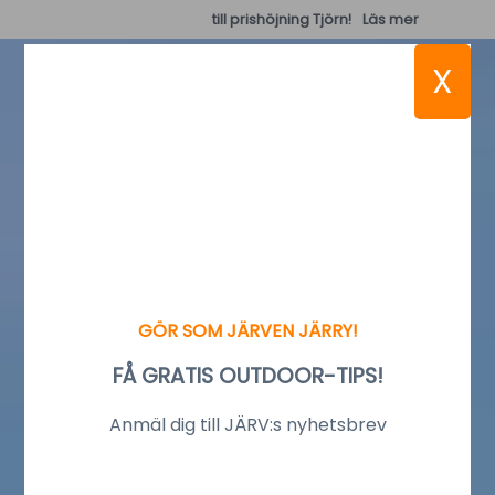
till prishöjning Tjörn!
Läs mer
X
GÖR SOM JÄRVEN JÄRRY!
FÅ GRATIS OUTDOOR-TIPS!
Anmäl dig till JÄRV:s nyhetsbrev