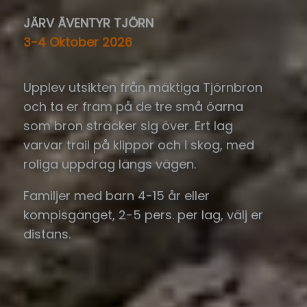
JÄRV ÄVENTYR TJÖRN
3-4 Oktober 2026
Upplev utsikten från mäktiga Tjörnbron
och ta er fram på de tre små öarna
som bron sträcker sig över. Ert lag
varvar trail på klippor och i skog, med
roliga uppdrag längs vägen.
Familjer med barn 4-15 år eller
kompisgänget, 2-5 pers. per lag, välj er
distans.